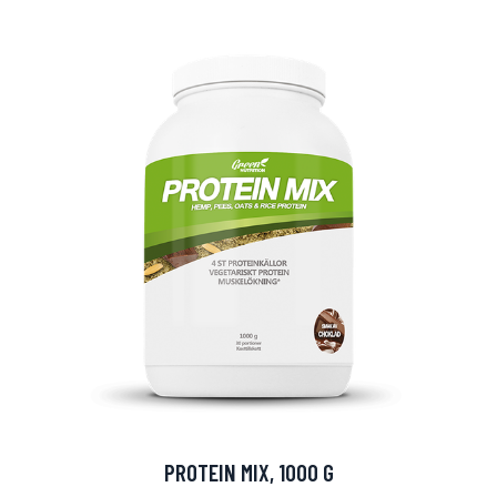
arjous
auppa
PROTEIN MIX, 1000 G
MeDin tuotteet -20 %!