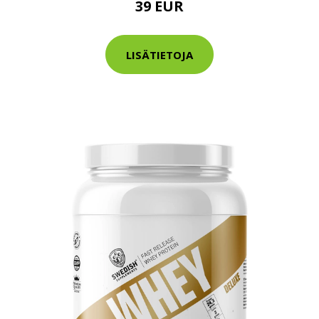
39 EUR
tarkastus
nyt vain 200 €
LISÄTIETOJA