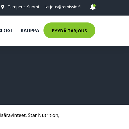
Tampere, Suomi
tarjous@remissio.fi
BLOGI
KAUPPA
PYYDÄ TARJOUS
isäravinteet
,
Star Nutrition
,