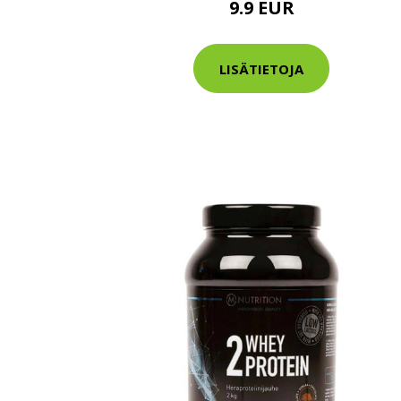
9.9 EUR
Varaa terveys
hintaan.
LISÄTIETOJA
KATSO TARJOUS