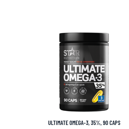
Erikoist
Sponsoriltamme
IdealofMeD K
ULTIMATE OMEGA-3, 35%, 90 CAPS
Kaikki Idealof