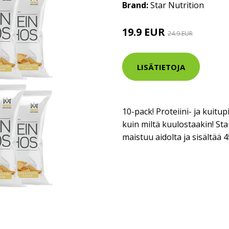
Brand:
Star Nutrition
19.9 EUR
24.9 EUR
LISÄTIETOJA
10-pack! Proteiini- ja kuitup
kuin miltä kuulostaakin! St
maistuu aidolta ja sisältää 4