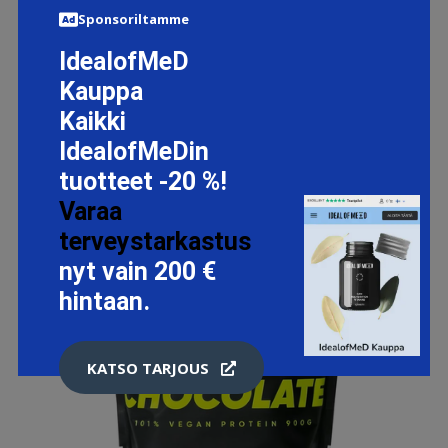
Sponsoriltamme
IdealofMeD
Kauppa
Kaikki
IdealofMeDin
tuotteet -20 %!
Varaa
terveystarkastus
nyt vain 200 €
hintaan.
KATSO TARJOUS