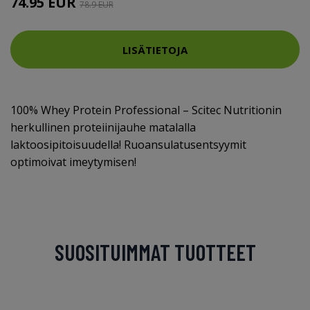
74.95 EUR
78.9 EUR
LISÄTIETOJA
100% Whey Protein Professional – Scitec Nutritionin
herkullinen proteiinijauhe matalalla
laktoosipitoisuudella! Ruoansulatusentsyymit
optimoivat imeytymisen!
SUOSITUIMMAT TUOTTEET