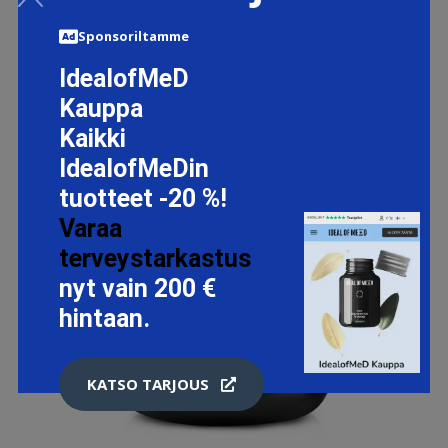
Sponsoriltamme
IdealofMeD
Kauppa
Kaikki
IdealofMeDin
tuotteet -20 %!
Varaa
terveystarkastus
nyt vain 200 €
hintaan.
KATSO TARJOUS