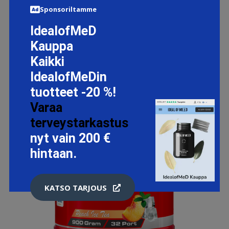
Sponsoriltamme
IdealofMeD
Kauppa
Kaikki
IdealofMeDin
tuotteet -20 %!
Varaa
terveystarkastus
nyt vain 200 €
hintaan.
KATSO TARJOUS