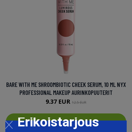
BARE WITH ME SHROOMBIOTIC CHEEK SERUM, 10 ML NYX
PROFESSIONAL MAKEUP AURINKOPUUTERIT
9.37 EUR
12.5 EUR
Erikoistarjous
LISÄTIETOJA