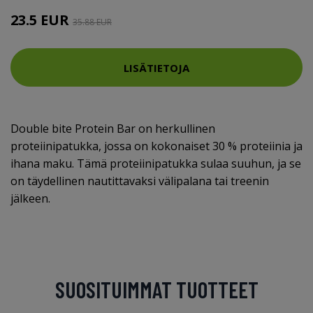
23.5 EUR
35.88 EUR
LISÄTIETOJA
Double bite Protein Bar on herkullinen
proteiinipatukka, jossa on kokonaiset 30 % proteiinia ja
ihana maku. Tämä proteiinipatukka sulaa suuhun, ja se
on täydellinen nautittavaksi välipalana tai treenin
jälkeen.
SUOSITUIMMAT TUOTTEET