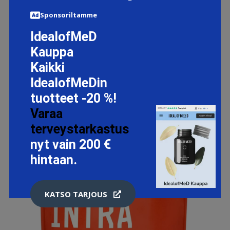
Sponsoriltamme
LISÄTIETOJA
IdealofMeD
Kauppa
Kaikki
IdealofMeDin
tuotteet -20 %!
Varaa
terveystarkastus
nyt vain 200 €
hintaan.
KATSO TARJOUS