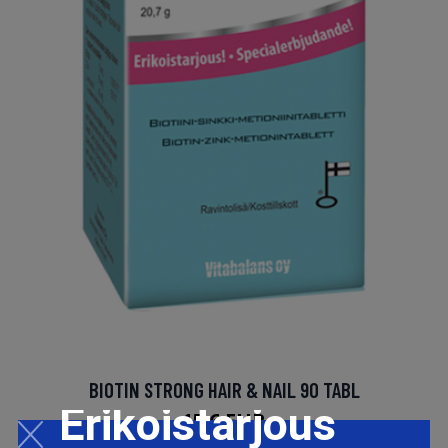
BIOTIN STRONG HAIR & NAIL 90 TABL
Erikoistarjous
15.6 EUR