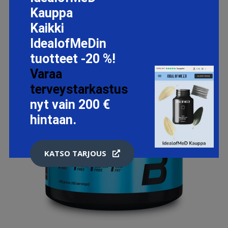
Kauppa
Kaikki
IdealofMeDin
tuotteet -20 %!
Varaa
terveystarkastus
nyt vain 200 €
hintaan.
KATSO TARJOUS