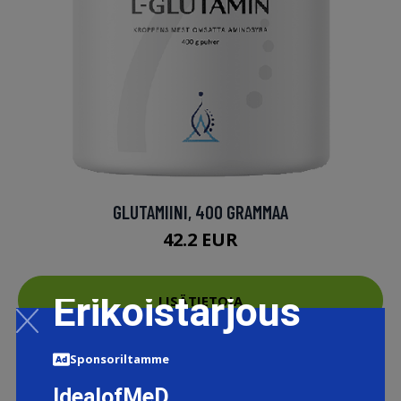
GLUTAMIINI, 400 GRAMMAA
42.2 EUR
Erikoistarjous
LISÄTIETOJA
Sponsoriltamme
IdealofMeD