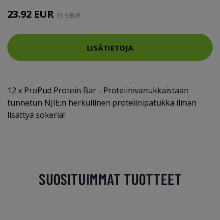
23.92 EUR
31.9 EUR
LISÄTIETOJA
12 x ProPud Protein Bar - Proteiinivanukkaistaan
tunnetun NJIE:n herkullinen proteiinipatukka ilman
lisättyä sokeria!
SUOSITUIMMAT TUOTTEET