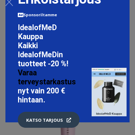
Sponsoriltamme
IdealofMeD
Kauppa
Kaikki
IdealofMeDin
tuotteet -20 %!
Varaa
terveystarkastus
nyt vain 200 €
hintaan.
KATSO TARJOUS