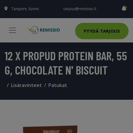
Tampere, Suomi
tarjous@remissio.fi
PYYDÄ TARJOUS
12 X PROPUD PROTEIN BAR, 55
G, CHOCOLATE N' BISCUIT
Lisäravinteet
Patukat