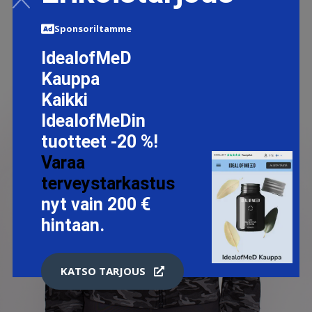
Sponsoriltamme
IdealofMeD
Kauppa
Kaikki
IdealofMeDin
tuotteet -20 %!
Varaa
terveystarkastus
nyt vain 200 €
hintaan.
KATSO TARJOUS