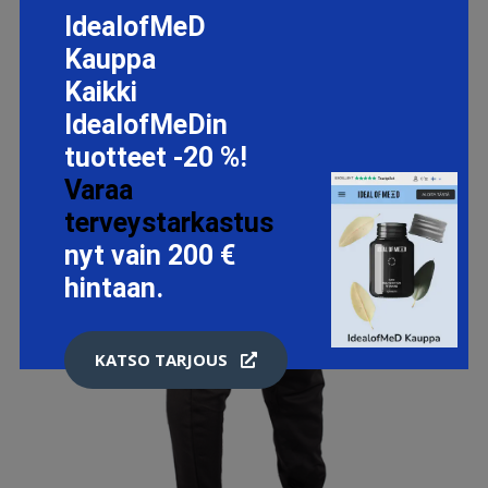
IdealofMeD
Kauppa
Kaikki
IdealofMeDin
tuotteet -20 %!
Varaa
terveystarkastus
nyt vain 200 €
hintaan.
KATSO TARJOUS