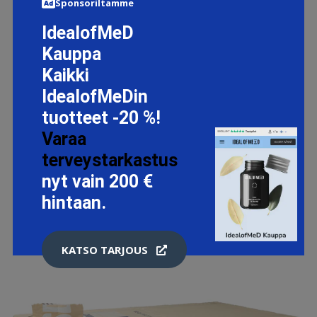
Sponsoriltamme
IdealofMeD
Kauppa
Kaikki
PERFECT LIPLINER, 200 BARE BEAUTY
IdealofMeDin
8.78 EUR
10.95 EUR
tuotteet -20 %!
Varaa
LISÄTIETOJA
terveystarkastus
nyt vain 200 €
hintaan.
KATSO TARJOUS