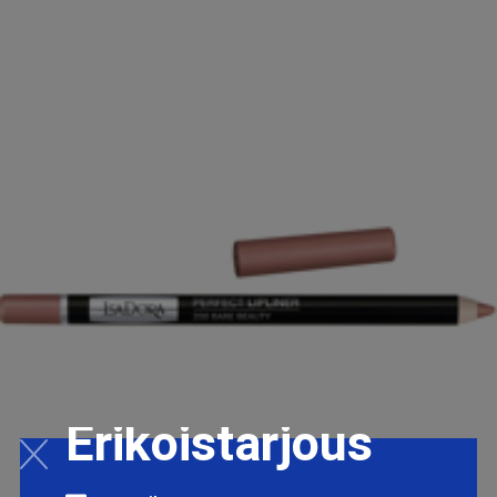
Erikoistarjous