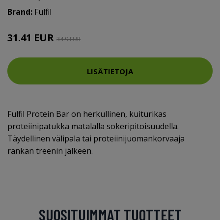
Brand:
Fulfil
31.41 EUR
34.9 EUR
LISÄTIETOJA
Fulfil Protein Bar on herkullinen, kuiturikas
proteiinipatukka matalalla sokeripitoisuudella.
Täydellinen välipala tai proteiinijuomankorvaaja
rankan treenin jälkeen.
SUOSITUIMMAT TUOTTEET