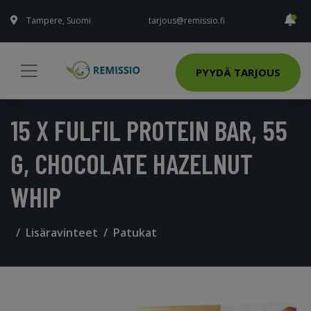
Tampere, Suomi
tarjous@remissio.fi
PYYDÄ TARJOUS
15 X FULFIL PROTEIN BAR, 55
G, CHOCOLATE HAZELNUT
WHIP
Lisäravinteet
Patukat