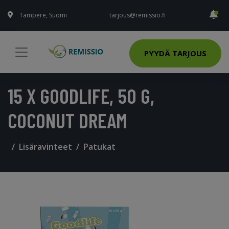
Tampere, Suomi
tarjous@remissio.fi
PYYDÄ TARJOUS
15 X GOODLIFE, 50 G,
COCONUT DREAM
Lisäravinteet
Patukat