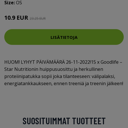
Size:
OS
10.9 EUR
23.25 EUR
LISÄTIETOJA
HUOM! LYHYT PÄIVÄMÄÄRÄ 26-11-2022!15 x Goodlife –
Star Nutritionin huippusuosittu ja herkullinen
proteiinipatukka sopii joka tilanteeseen: välipalaksi,
energiatankkaukseen, ennen treeniä ja treenin jälkeen!
SUOSITUIMMAT TUOTTEET