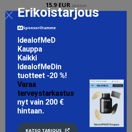
15.9 EUR
28.8 EUR
Erikoistarjous
LISÄTIETOJA
Sponsoriltamme
IdealofMeD
Kauppa
Kaikki
IdealofMeDin
tuotteet -20 %!
Varaa
terveystarkastus
nyt vain 200 €
hintaan.
KATSO TARJOUS