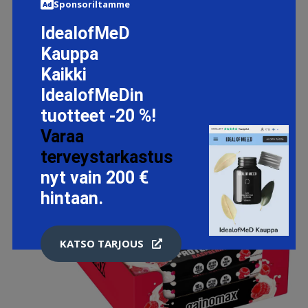
Sponsoriltamme
IdealofMeD
Kauppa
Kaikki
IdealofMeDin
tuotteet -20 %!
Varaa
terveystarkastus
nyt vain 200 €
hintaan.
KATSO TARJOUS