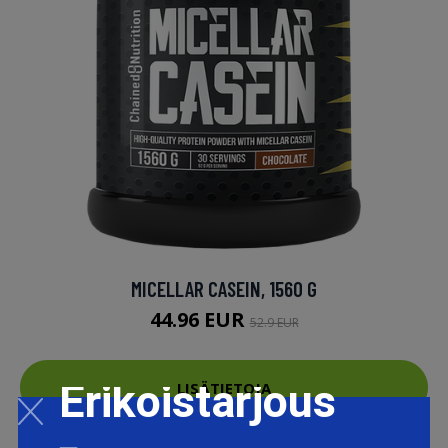
MICELLAR CASEIN, 1560 G
44.96 EUR
52.9 EUR
Erikoistarjous
LISÄTIETOJA