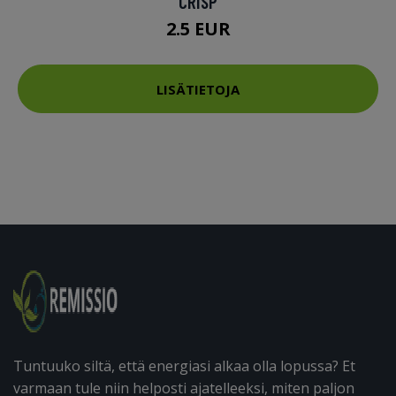
CRISP
2.5 EUR
LISÄTIETOJA
Tuntuuko siltä, että energiasi alkaa olla lopussa? Et
varmaan tule niin helposti ajatelleeksi, miten paljon