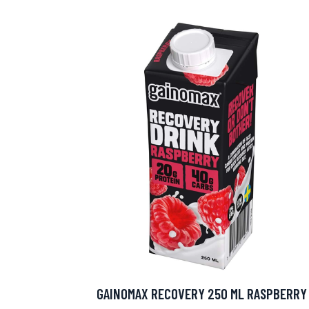
Erikoist
Sponsoriltamme
IdealofMeD K
GAINOMAX RECOVERY 250 ML RASPBERRY
Kaikki Idealof