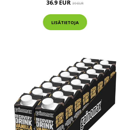
36.9 EUR
39 EUR
tarkastus
nyt vain 200 €
LISÄTIETOJA