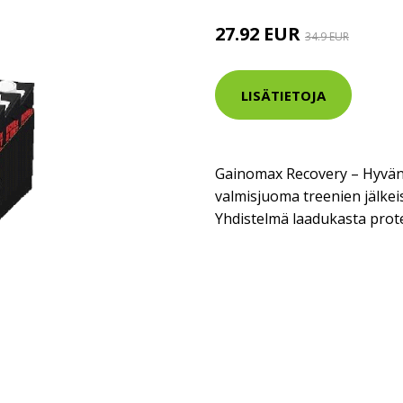
27.92 EUR
34.9 EUR
LISÄTIETOJA
Gainomax Recovery – Hyvän
valmisjuoma treenien jälke
Yhdistelmä laadukasta proteii