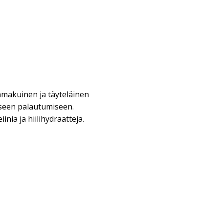
makuinen ja täyteläinen
iseen palautumiseen.
nia ja hiilihydraatteja.