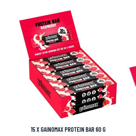
arjous
auppa
15 X GAINOMAX PROTEIN BAR 60 G
MeDin tuotteet -20 %!