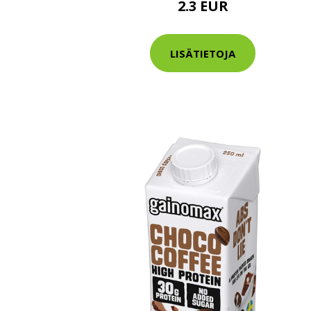
2.3 EUR
Varaa terveys
hintaan.
LISÄTIETOJA
KATSO TARJOUS