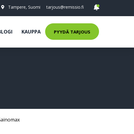
Tampere, Suomi
tarjous@remissio.fi
BLOGI
KAUPPA
PYYDÄ TARJOUS
Gainomax