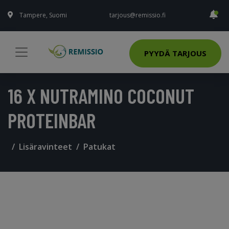
Tampere, Suomi
tarjous@remissio.fi
PYYDÄ TARJOUS
16 X NUTRAMINO COCONUT
PROTEINBAR
Lisäravinteet
Patukat