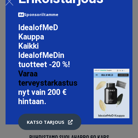
Sponsoriltamme
IdealofMeD
Kauppa
Kaikki
IdealofMeDin
tuotteet -20 %!
Varaa
terveystarkastus
nyt vain 200 €
hintaan.
KATSO TARJOUS
PUHDISTAMO SUOLAHAPPO 60 KAPS