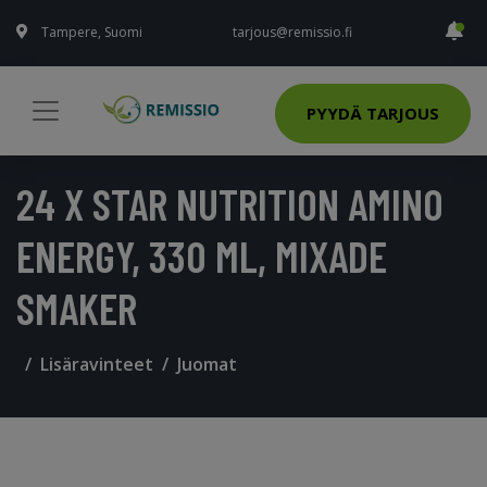
Tampere, Suomi
tarjous@remissio.fi
PYYDÄ TARJOUS
24 X STAR NUTRITION AMINO
ENERGY, 330 ML, MIXADE
SMAKER
Lisäravinteet
Juomat