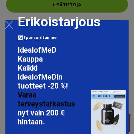
LISÄTIETOJA
Erikoistarjous
Sponsoriltamme
IdealofMeD
Kauppa
Kaikki
IdealofMeDin
tuotteet -20 %!
Varaa
terveystarkastus
nyt vain 200 €
hintaan.