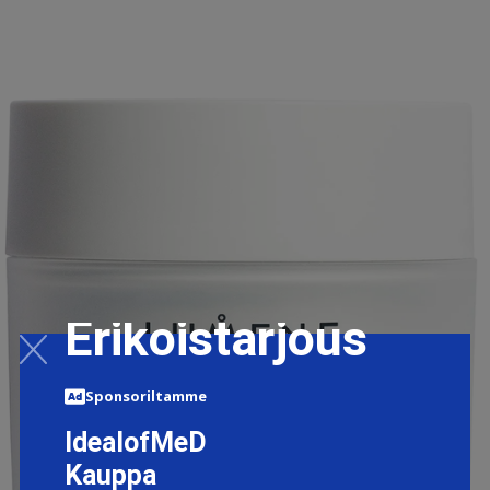
Erikoistarjous
Sponsoriltamme
IdealofMeD
Kauppa