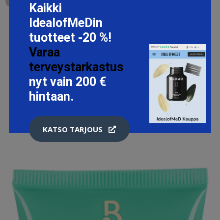
Kaikki
IdealofMeDin
tuotteet -20 %!
LUMENE VALO OVERNIGHT BRIGHT HELEYTTÄVÄ &
Varaa
UUDISTAVA YÖVOIDE, LUMENE YÖVOITEET
terveystarkastus
18.9 EUR
nyt vain 200 €
hintaan.
LISÄTIETOJA
KATSO TARJOUS