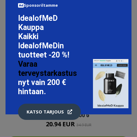
Sponsoriltamme
IdealofMeD
Kauppa
Kaikki
IdealofMeDin
tuotteet -20 %!
Varaa
terveystarkastus
nyt vain 200 €
hintaan.
KATSO TARJOUS
EAA + BCAA, 400 G
20.94 EUR
34.9 EUR