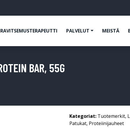
RAVITSEMUSTERAPEUTTI
PALVELUT
MEISTÄ
ROTEIN BAR, 55G
Kategoriat:
Tuotemerkit
,
L
Patukat
,
Proteiinijauheet