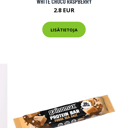
WHITE CHOCO RASPBERRY
tarkastus
nyt vain 200 €
2.8 EUR
LISÄTIETOJA