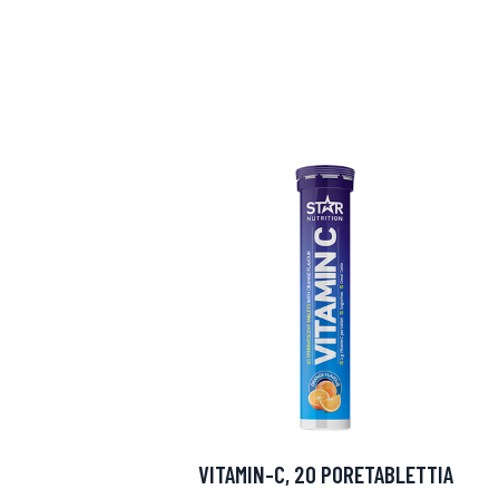
Erikoist
Sponsoriltamme
IdealofMeD K
VITAMIN-C, 20 PORETABLETTIA
Kaikki Idealof