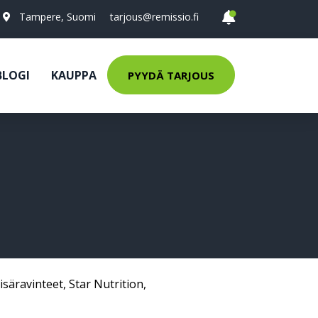
Tampere, Suomi
tarjous@remissio.fi
BLOGI
KAUPPA
PYYDÄ TARJOUS
isäravinteet
,
Star Nutrition
,