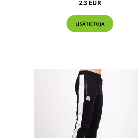
2.3 EUR
Varaa terveys
hintaan.
LISÄTIETOJA
KATSO TARJOUS