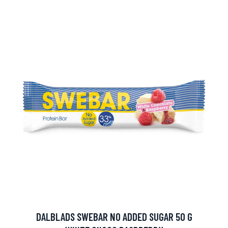
arjous
auppa
DALBLADS SWEBAR NO ADDED SUGAR 50 G
MeDin tuotteet -20 %!