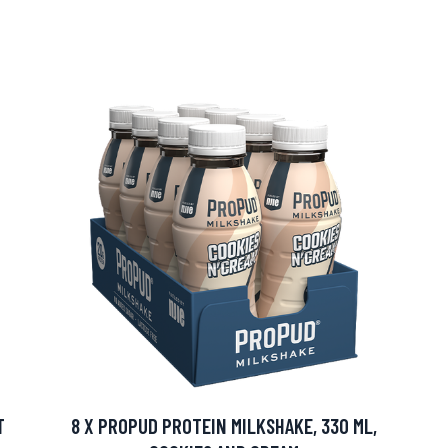
arjous
auppa
T
8 X PROPUD PROTEIN MILKSHAKE, 330 ML,
MeDin tuotteet -20 %!