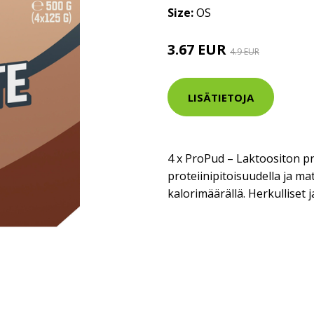
Size:
OS
3.67 EUR
4.9 EUR
LISÄTIETOJA
4 x ProPud – Laktoositon pr
proteiinipitoisuudella ja mata
kalorimäärällä. Herkulliset j