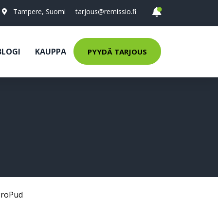
Tampere, Suomi
tarjous@remissio.fi
BLOGI
KAUPPA
PYYDÄ TARJOUS
ProPud