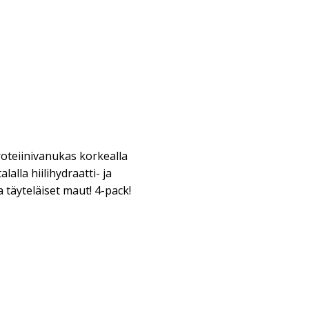
oteiinivanukas korkealla
lalla hiilihydraatti- ja
a täyteläiset maut! 4-pack!