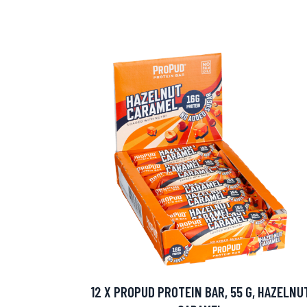
Erikoist
Sponsoriltamme
IdealofMeD K
12 X PROPUD PROTEIN BAR, 55 G, HAZELNU
Kaikki Idealof