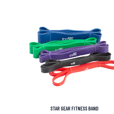
Erikoist
Sponsoriltamme
IdealofMeD K
STAR GEAR FITNESS BAND
Kaikki Idealof