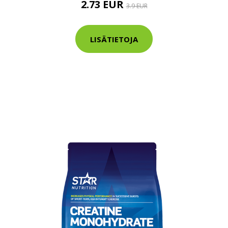
2.73 EUR
3.9 EUR
tarkastus
nyt vain 200 €
LISÄTIETOJA