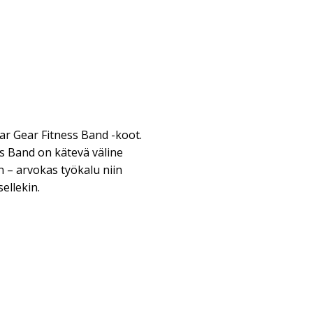
tar Gear Fitness Band -koot.
ss Band on kätevä väline
 – arvokas työkalu niin
sellekin.