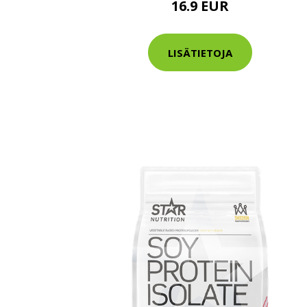
16.9 EUR
Varaa terveys
hintaan.
LISÄTIETOJA
KATSO TARJOUS