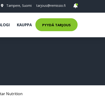
Tampere, Suomi
tarjous@remissio.fi
BLOGI
KAUPPA
PYYDÄ TARJOUS
tar Nutrition