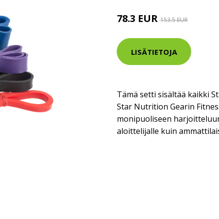
78.3 EUR
153.5 EUR
LISÄTIETOJA
Tämä setti sisältää kaikki S
Star Nutrition Gearin Fitne
monipuoliseen harjoitteluun
aloittelijalle kuin ammattilai