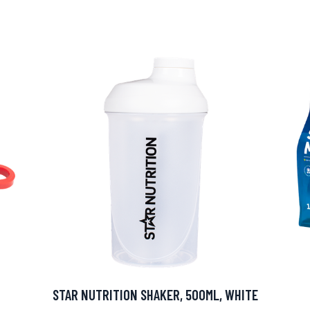
arjous
auppa
STAR NUTRITION SHAKER, 500ML, WHITE
MeDin tuotteet -20 %!