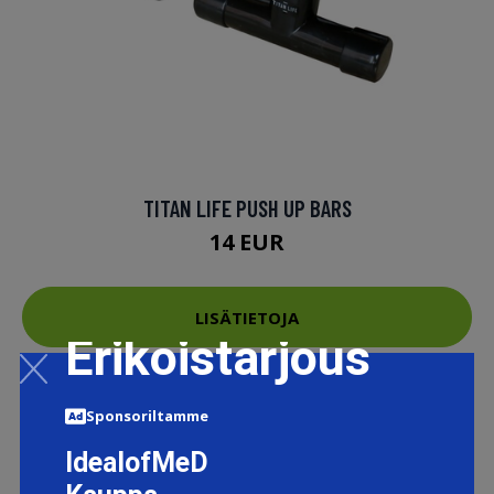
TITAN LIFE PUSH UP BARS
14 EUR
LISÄTIETOJA
Erikoistarjous
Sponsoriltamme
IdealofMeD