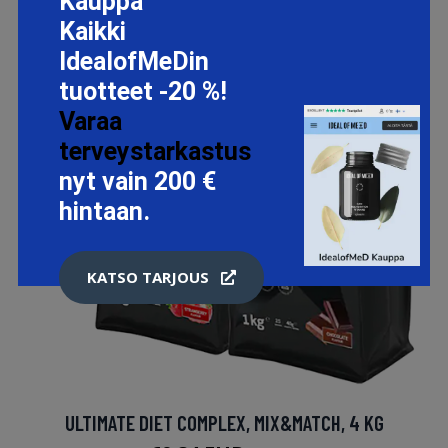
Kauppa
Kaikki
IdealofMeDin
tuotteet -20 %!
Varaa
terveystarkastus
nyt vain 200 €
hintaan.
KATSO TARJOUS
ULTIMATE DIET COMPLEX, MIX&MATCH, 4 KG