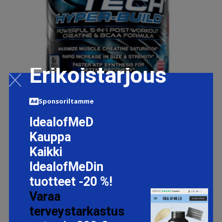
Erikoistarjous
Sponsoriltamme
IdealofMeD
MUSCLETECH CELL-TECH HYPERBUILD 30 SERVINGS
Kauppa
ICY ROCKET FREEZE
Kaikki
44.9 EUR
IdealofMeDin
tuotteet -20 %!
LISÄTIETOJA
Varaa
terveystarkastus