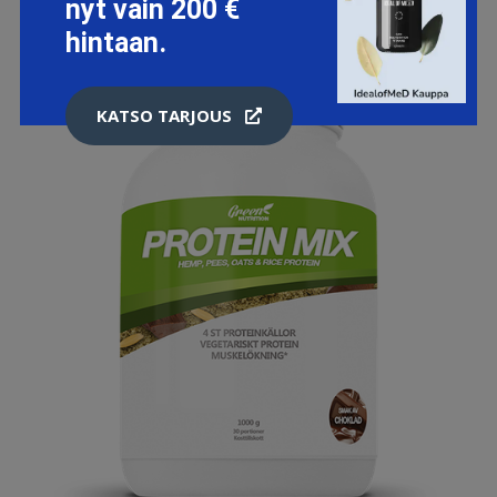
nyt vain 200 €
hintaan.
KATSO TARJOUS