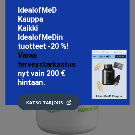
IdealofMeD
Kauppa
Kaikki
IdealofMeDin
tuotteet -20 %!
Varaa
terveystarkastus
nyt vain 200 €
hintaan.
KATSO TARJOUS