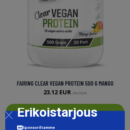
FAIRING CLEAR VEGAN PROTEIN 500 G MANGO
23.12 EUR
28.9 EUR
Erikoistarjous
LISÄTIETOJA
Sponsoriltamme