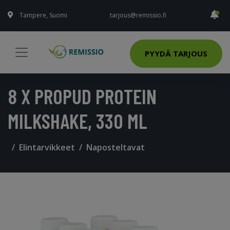
Tampere, Suomi
tarjous@remissio.fi
PYYDÄ TARJOUS
8 X PROPUD PROTEIN
MILKSHAKE, 330 ML
Elintarvikkeet
Naposteltavat