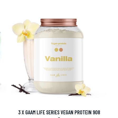
arjous
auppa
3 X GAAM LIFE SERIES VEGAN PROTEIN 908
MeDin tuotteet -20 %!