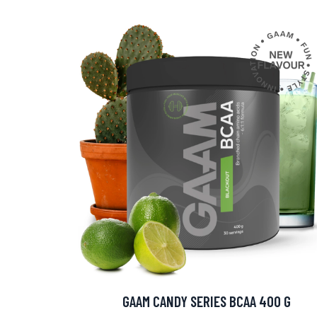
Erikoist
Sponsoriltamme
IdealofMeD K
GAAM CANDY SERIES BCAA 400 G
Kaikki Idealof