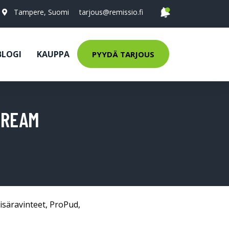
Tampere, Suomi
tarjous@remissio.fi
BLOGI
KAUPPA
PYYDÄ TARJOUS
CREAM
isäravinteet
,
ProPud
,