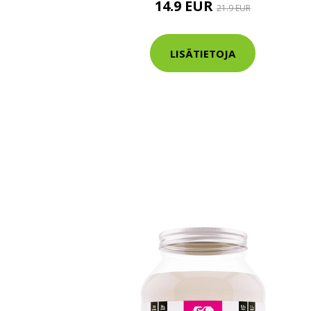
14.9 EUR
21.9 EUR
Varaa terveys
hintaan.
LISÄTIETOJA
KATSO TARJOUS