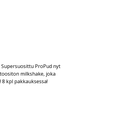
 - Supersuosittu ProPud nyt
ktoositon milkshake, joka
a! 8 kpl pakkauksessa!