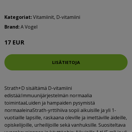
Kategoriat:
Vitamiinit
,
D-vitamiini
Brand:
A Vogel
17 EUR
LISÄTIETOJA
Strath+D sisältämä D-vitamiini
edistää:Immuunijärjestelmän normaalia
toimintaaLuiden ja hampaiden pysymistä
normaaleinaStrath-yrttihiiva sopii aikuisille ja yli 1-
vuotiaille lapsille, raskaana oleville ja imettäville äideille,
opiskelijoille, urheilijoille sekä vanhuksille. Suositeltava