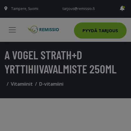
Tampere, Suomi
tarjous@remissio.fi
PYYDÄ TARJOUS
A VOGEL STRATH+D
YRTTIHIIVAVALMISTE 250ML
Vitamiinit
D-vitamiini