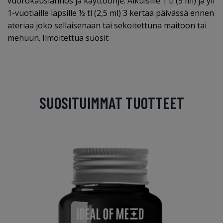
vuorokausiannos ja käyttöohje: Aikuisille 1 tl (5 ml) ja yli
1-vuotiaille lapsille ½ tl (2,5 ml) 3 kertaa päivässä ennen
ateriaa joko sellaisenaan tai sekoitettuna maitoon tai
mehuun. Ilmoitettua suosit
SUOSITUIMMAT TUOTTEET