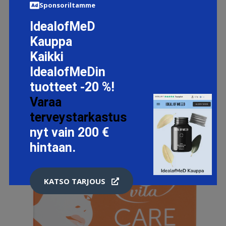
Sponsoriltamme
IdealofMeD
Kauppa
Kaikki
IdealofMeDin
tuotteet -20 %!
Varaa
terveystarkastus
nyt vain 200 €
hintaan.
KATSO TARJOUS