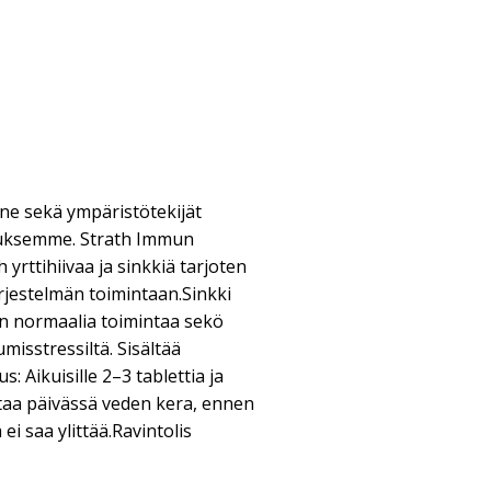
ne sekä ympäristötekijät
uksemme. Strath Immun
h yrttihiivaa ja sinkkiä tarjoten
rjestelmän toimintaan.Sinkki
n normaalia toimintaa sekö
misstressiltä. Sisältää
s: Aikuisille 2–3 tablettia ja
ertaa päivässä veden kera, ennen
ei saa ylittää.Ravintolis