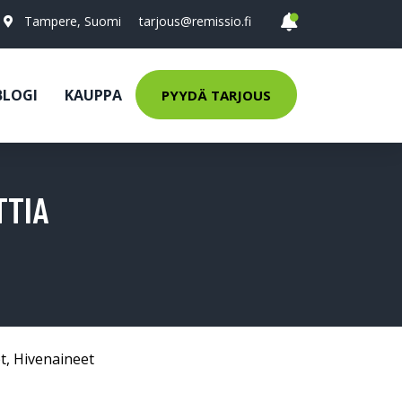
Tampere, Suomi
tarjous@remissio.fi
BLOGI
KAUPPA
PYYDÄ TARJOUS
TTIA
t
,
Hivenaineet