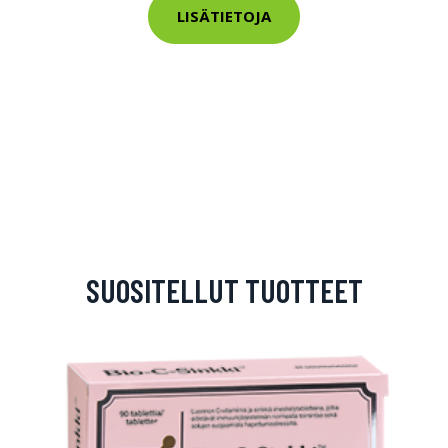
LISÄTIETOJA
SUOSITELLUT TUOTTEET
arjous
auppa
MeDin tuotteet -20 %!