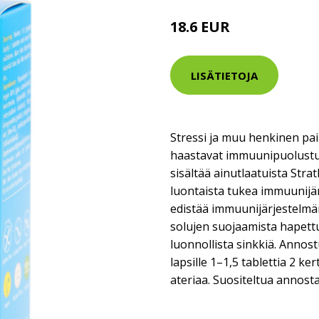
18.6 EUR
LISÄTIETOJA
Stressi ja muu henkinen pai
haastavat immuunipuolust
sisältää ainutlaatuista Strat
luontaista tukea immuunijä
edistää immuunijärjestelmä
solujen suojaamista hapettu
luonnollista sinkkiä. Annostu
lapsille 1–1,5 tablettia 2 k
ateriaa. Suositeltua annosta 