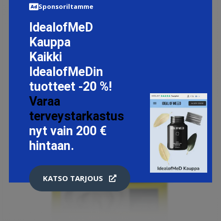
Sponsoriltamme
IdealofMeD
Kauppa
Kaikki
IdealofMeDin
tuotteet -20 %!
Varaa
terveystarkastus
nyt vain 200 €
hintaan.
KATSO TARJOUS