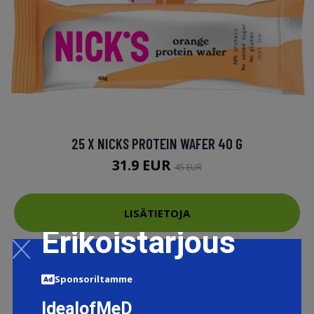
25 X NICKS PROTEIN WAFER 40 G
31.9 EUR
45 EUR
LISÄTIETOJA
Erikoistarjous
Sponsoriltamme
IdealofMeD