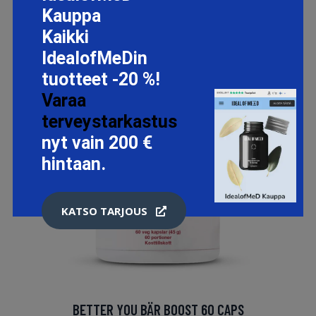
Kauppa
Kaikki
IdealofMeDin
tuotteet -20 %!
Varaa
terveystarkastus
nyt vain 200 €
hintaan.
KATSO TARJOUS
BETTER YOU BÄR BOOST 60 CAPS