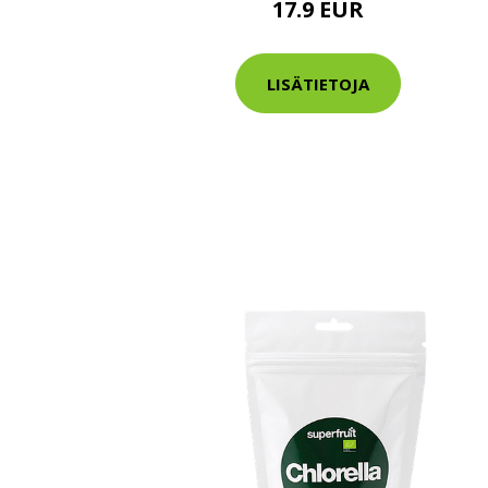
17.9 EUR
Varaa terveys
hintaan.
LISÄTIETOJA
KATSO TARJOUS