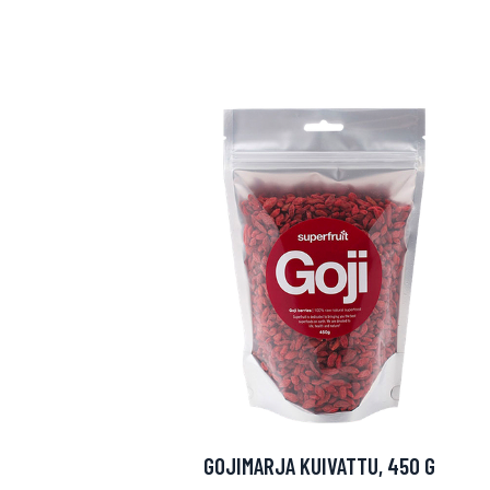
Erikoist
Sponsoriltamme
IdealofMeD K
GOJIMARJA KUIVATTU, 450 G
Kaikki Idealof