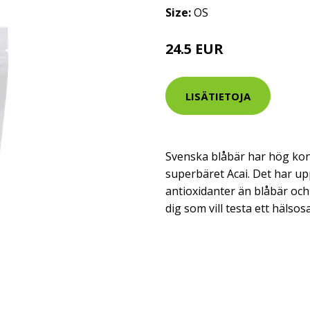
Size:
OS
24.5 EUR
LISÄTIETOJA
Svenska blåbär har hög ko
superbäret Acai. Det har up
antioxidanter än blåbär och
dig som vill testa ett hälso