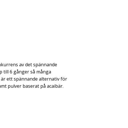
nkurrens av det spännande
p till 6 gånger så många
 är ett spännande alternativ för
samt pulver baserat på acaibär.