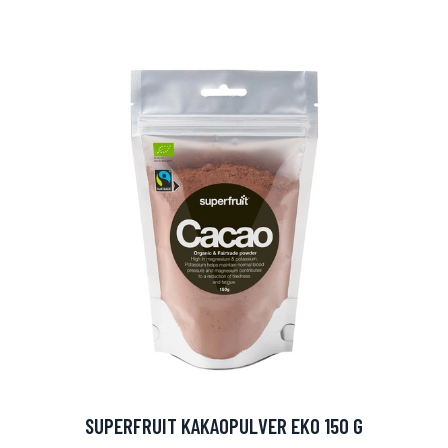
arjous
auppa
SUPERFRUIT KAKAOPULVER EKO 150 G
MeDin tuotteet -20 %!