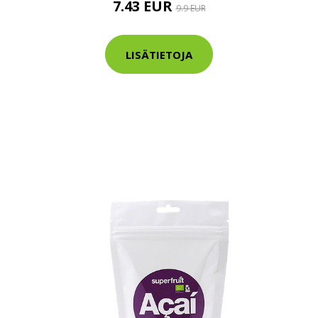
7.43 EUR
9.9 EUR
tarkastus
nyt vain 200 €
LISÄTIETOJA