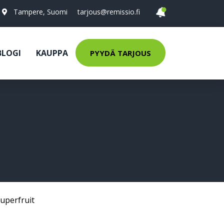
Tampere, Suomi
tarjous@remissio.fi
BLOGI
KAUPPA
PYYDÄ TARJOUS
uperfruit