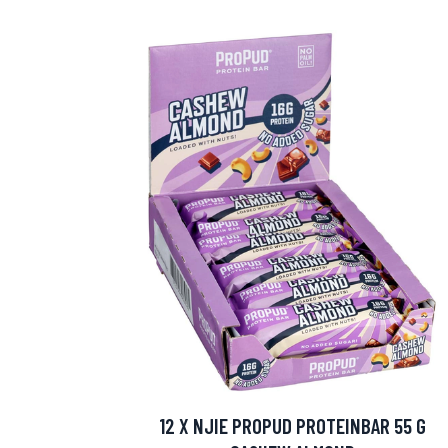
Erikoist
Sponsoriltamme
IdealofMeD K
12 X NJIE PROPUD PROTEINBAR 55 G
Kaikki Idealof