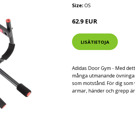
Size:
OS
62.9 EUR
LISÄTIETOJA
Adidas Door Gym - Med det
många utmanande övningar 
som motstånd. För dig som vi
armar, händer och grepp är