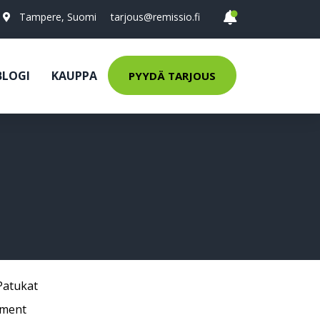
Tampere, Suomi
tarjous@remissio.fi
BLOGI
KAUPPA
PYYDÄ TARJOUS
Patukat
pment