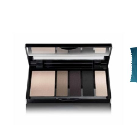
arjous
auppa
MeDin tuotteet -20 %!