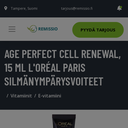
Tampere, Suomi
tarjous@remissio.fi
PYYDÄ TARJOUS
AGE PERFECT CELL RENEWAL,
15 ML L'ORÉAL PARIS
SILMÄNYMPÄRYSVOITEET
Vitamiinit
E-vitamiini