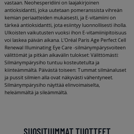
vastaan. Neohesperidiini on laajakirjoinen
antioksidantti, joka uutetaan pomeranssista vihreän
kemian periaatteiden mukaisesti, ja E-vitamiini on
tärkeä antioksidantti, jota esiintyy luonnollisesti iholla.
Ulkoisten vaikutusten vuoksi ihon E-vitamiinipitoisuus
voi laskea päivän aikana. L’Oréal Paris Age Perfect Cell
Renewal Illuminating Eye Care -silmänympärysvoiteen
välittömät ja pitkän aikavälin tulokset: Välittömästi:
Silmänympärysiho tuntuu kosteutetulta ja
kiinteämmältä. Päivästä toiseen: Tummat silmänaluset
ja pussit silmien alla ovat näkyvästi vähentyneet.
Silmänympärysiho näyttää elinvoimaiselta,
heleämmältä ja sileämmältä.
SUOSITUIMMAT TUOTTEET