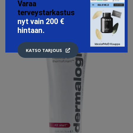
Varaa
terveystarkastus
nyt vain 200 €
hintaan.
KATSO TARJOUS