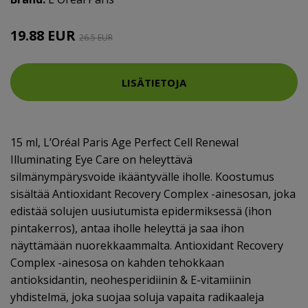
19.88 EUR
26.5 EUR
LISÄTIETOJA
15 ml, L’Oréal Paris Age Perfect Cell Renewal
Illuminating Eye Care on heleyttävä
silmänympärysvoide ikääntyvälle iholle. Koostumus
sisältää Antioxidant Recovery Complex -ainesosan, joka
edistää solujen uusiutumista epidermiksessä (ihon
pintakerros), antaa iholle heleyttä ja saa ihon
näyttämään nuorekkaammalta. Antioxidant Recovery
Complex -ainesosa on kahden tehokkaan
antioksidantin, neohesperidiinin & E-vitamiinin
yhdistelmä, joka suojaa soluja vapaita radikaaleja