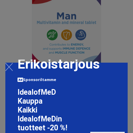
Erikoistarjous
Sponsoriltamme
IdealofMeD
Kauppa
MULTI-TABS MAN MONIVITAMIINI 60 TABL
Kaikki
11.9 EUR
IdealofMeDin
tuotteet -20 %!
LISÄTIETOJA