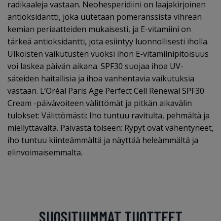
radikaaleja vastaan. Neohesperidiini on laajakirjoinen
antioksidantti, joka uutetaan pomeranssista vihreän
kemian periaatteiden mukaisesti, ja E-vitamiini on
tärkeä antioksidantti, jota esiintyy luonnollisesti iholla.
Ulkoisten vaikutusten vuoksi ihon E-vitamiinipitoisuus
voi laskea päivän aikana. SPF30 suojaa ihoa UV-
säteiden haitallisia ja ihoa vanhentavia vaikutuksia
vastaan. L’Oréal Paris Age Perfect Cell Renewal SPF30
Cream -päivävoiteen välittömät ja pitkän aikavälin
tulokset: Välittömästi: Iho tuntuu ravitulta, pehmältä ja
miellyttävältä. Päivästä toiseen: Rypyt ovat vähentyneet,
iho tuntuu kiinteämmältä ja näyttää heleämmältä ja
elinvoimaisemmalta.
SUOSITUIMMAT TUOTTEET