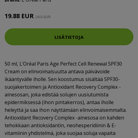
19.88 EUR
26.5 EUR
LISÄTIETOJA
50 ml, L’Oréal Paris Age Perfect Cell Renewal SPF30
Cream on elinvoimaisuutta antava päivävoide
ikääntyvälle iholle. Sen koostumus sisältää SPF30-
suojakertoimen ja Antioxidant Recovery Complex -
ainesosan, joka edistää solujen uusiutumista
epidermiksessä (ihon pintakerros), antaa iholle
heleyttä ja saa ihon näyttämään elinvoimaisemmalta.
Antioxidant Recovery Complex -ainesosa on kahden
tehokkaan antioksidantin, neohesperidiinin & E-
vitamiinin yhdistelmä, joka suojaa soluja vapaita