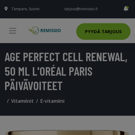
Tampere, Suomi
tarjous@remissio.fi
PYYDÄ TARJOUS
AGE PERFECT CELL RENEWAL,
50 ML L'ORÉAL PARIS
PÄIVÄVOITEET
Vitamiinit
E-vitamiini