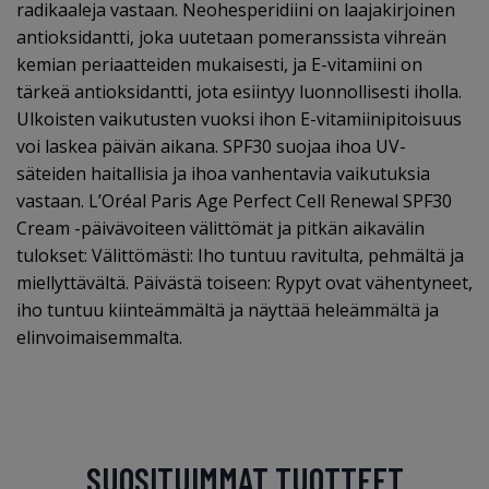
radikaaleja vastaan. Neohesperidiini on laajakirjoinen
antioksidantti, joka uutetaan pomeranssista vihreän
kemian periaatteiden mukaisesti, ja E-vitamiini on
tärkeä antioksidantti, jota esiintyy luonnollisesti iholla.
Ulkoisten vaikutusten vuoksi ihon E-vitamiinipitoisuus
voi laskea päivän aikana. SPF30 suojaa ihoa UV-
säteiden haitallisia ja ihoa vanhentavia vaikutuksia
vastaan. L’Oréal Paris Age Perfect Cell Renewal SPF30
Cream -päivävoiteen välittömät ja pitkän aikavälin
tulokset: Välittömästi: Iho tuntuu ravitulta, pehmältä ja
miellyttävältä. Päivästä toiseen: Rypyt ovat vähentyneet,
iho tuntuu kiinteämmältä ja näyttää heleämmältä ja
elinvoimaisemmalta.
SUOSITUIMMAT TUOTTEET