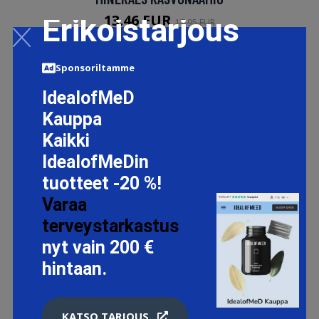
13.46 EUR
Erikoistarjous
17.95 EUR
Sponsoriltamme
LISÄTIETOJA
IdealofMeD
Kauppa
Kaikki
IdealofMeDin
tuotteet -20 %!
Varaa
terveystarkastus
nyt vain 200 €
hintaan.
KATSO TARJOUS