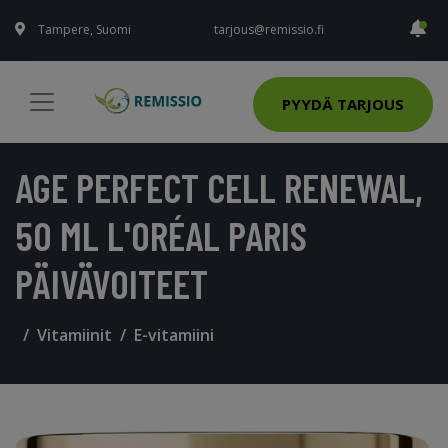
Tampere, Suomi
tarjous@remissio.fi
PYYDÄ TARJOUS
AGE PERFECT CELL RENEWAL,
50 ML L'ORÉAL PARIS
PÄIVÄVOITEET
Vitamiinit
E-vitamiini