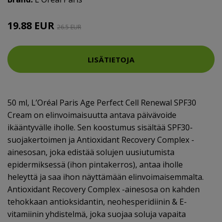
19.88 EUR
26.5 EUR
LISÄTIETOJA
50 ml, L’Oréal Paris Age Perfect Cell Renewal SPF30
Cream on elinvoimaisuutta antava päivävoide
ikääntyvälle iholle. Sen koostumus sisältää SPF30-
suojakertoimen ja Antioxidant Recovery Complex -
ainesosan, joka edistää solujen uusiutumista
epidermiksessä (ihon pintakerros), antaa iholle
heleyttä ja saa ihon näyttämään elinvoimaisemmalta.
Antioxidant Recovery Complex -ainesosa on kahden
tehokkaan antioksidantin, neohesperidiinin & E-
vitamiinin yhdistelmä, joka suojaa soluja vapaita