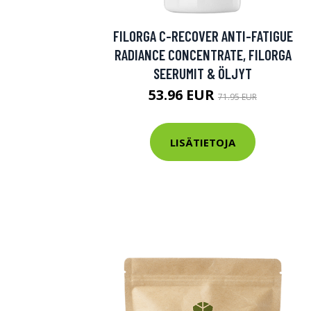
Varaa terveys
FILORGA C-RECOVER ANTI-FATIGUE
hintaan.
RADIANCE CONCENTRATE, FILORGA
SEERUMIT & ÖLJYT
KATSO TARJOUS
53.96 EUR
71.95 EUR
LISÄTIETOJA