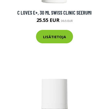
tarkastus
nyt vain 200 €
C LOVES E+, 30 ML SWISS CLINIC SEERUMI
25.55 EUR
36.5 EUR
LISÄTIETOJA