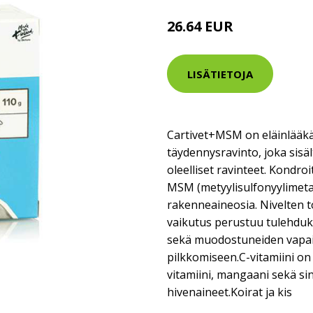
26.64 EUR
LISÄTIETOJA
Cartivet+MSM on eläinlääk
täydennysravinto, joka sisäl
oleelliset ravinteet. Kondroit
MSM (metyylisulfonyylimetaa
rakenneaineosia. Nivelten 
vaikutus perustuu tulehduk
sekä muodostuneiden vapai
pilkkomiseen.C-vitamiini on
vitamiini, mangaani sekä si
hivenaineet.Koirat ja kis