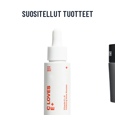
SUOSITELLUT TUOTTEET
arjous
auppa
MeDin tuotteet -20 %!