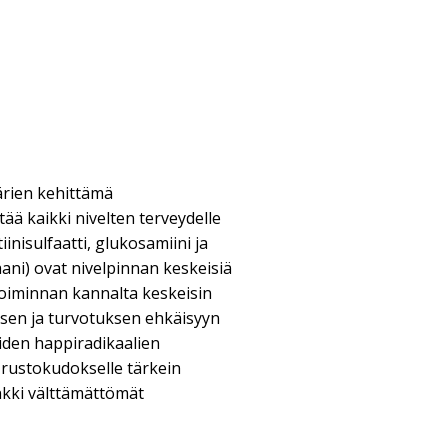
ärien kehittämä
tää kaikki nivelten terveydelle
iinisulfaatti, glukosamiini ja
ni) ovat nivelpinnan keskeisiä
toiminnan kannalta keskeisin
sen ja turvotuksen ehkäisyyn
den happiradikaalien
 rustokudokselle tärkein
nkki välttämättömät