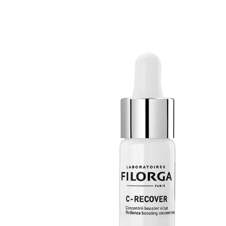
Erikoist
Sponsoriltamme
IdealofMeD K
Kaikki Idealof