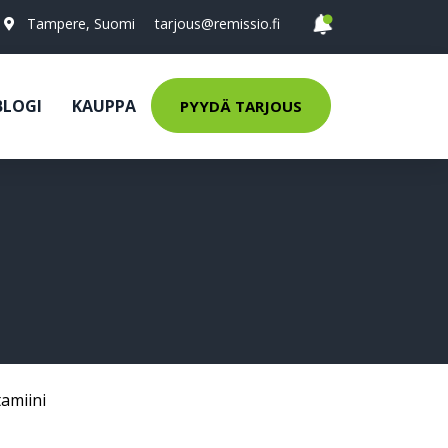
Tampere, Suomi
tarjous@remissio.fi
BLOGI
KAUPPA
PYYDÄ TARJOUS
tamiini