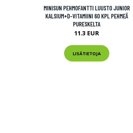
Varaa terveys
MINISUN PEHMOFANTTI LUUSTO JUNIOR
KALSIUM+D-VITAMIINI 60 KPL PEHMEÄ
hintaan.
PURESKELTA
11.3 EUR
KATSO TARJOUS
LISÄTIETOJA