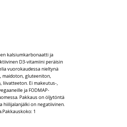
nen kalsiumkarbonaatti ja
ktiivinen D3-vitamiini peräisin
selia vuorokaudessa nieltynä
 maidoton, gluteeniton,
, liivatteeton. Ei makeutus-,
i vegaaneille ja FODMAP-
uomessa. Pakkaus on öljytöntä
hiilijalanjälki on negatiivinen.
a.Pakkauskoko: 1