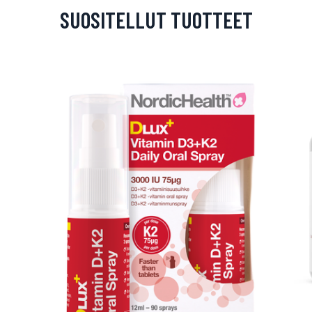
SUOSITELLUT TUOTTEET
arjous
auppa
MeDin tuotteet -20 %!