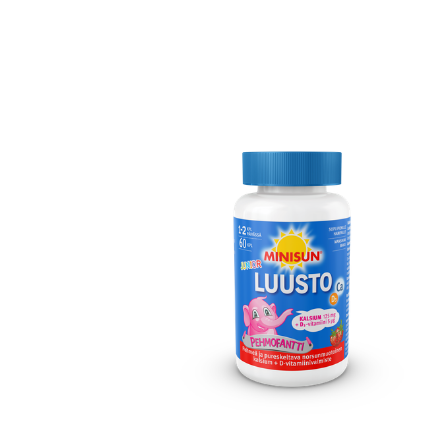
Erikoist
Sponsoriltamme
IdealofMeD K
Kaikki Idealof