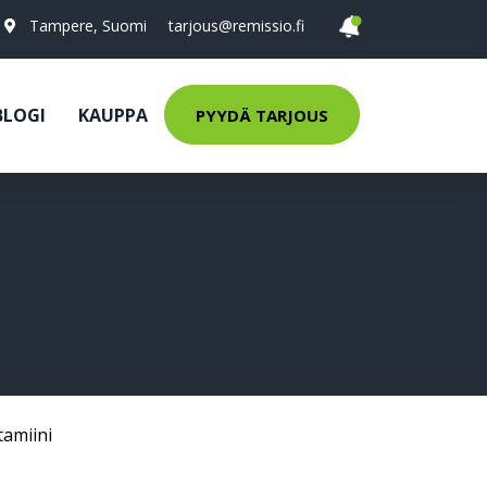
Tampere, Suomi
tarjous@remissio.fi
BLOGI
KAUPPA
PYYDÄ TARJOUS
tamiini