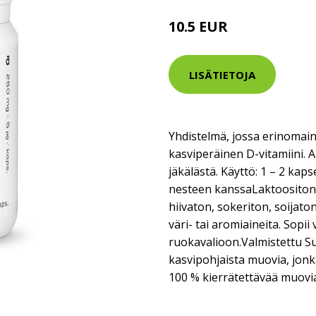
10.5 EUR
LISÄTIETOJA
Yhdistelmä, jossa erinomai
kasviperäinen D-vitamiini. A
jäkälästä. Käyttö: 1 – 2 kap
nesteen kanssaLaktoositon,
hiivaton, sokeriton, soijaton
väri- tai aromiaineita. Sopi
ruokavalioon.Valmistettu S
kasvipohjaista muovia, jonka 
100 % kierrätettävää muovi