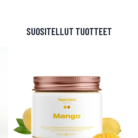
SUOSITELLUT TUOTTEET
arjous
auppa
MeDin tuotteet -20 %!