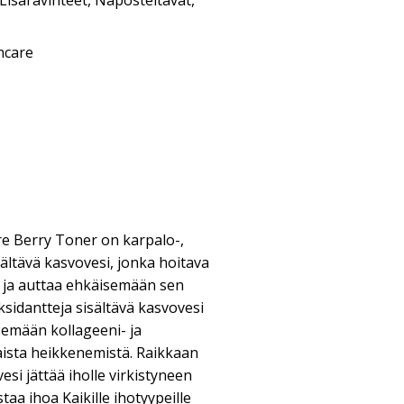
Lisäravinteet
,
Naposteltavat
,
ncare
re Berry Toner on karpalo-,
sältävä kasvovesi, jonka hoitava
 ja auttaa ehkäisemään sen
ksidantteja sisältävä kasvovesi
semään kollageeni- ja
aista heikkenemistä. Raikkaan
si jättää iholle virkistyneen
taa ihoa Kaikille ihotyypeille