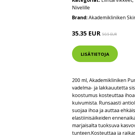
Kategoriat:
Elintarvikkeet
,
Nivelille
Brand:
Akademikliniken Ski
35.35 EUR
50.5 EUR
LISÄTIETOJA
200 ml, Akademikliniken Pu
vadelma- ja lakkauutetta si
koostumus kosteuttaa ihoa
kuivumista. Runsaasti antio
suojaa ihoa ja auttaa ehkäi
elastiinisäikeiden ennenaik
marjaisalta tuoksuva kasvove
tunteen.Kosteuttaa ja raikas