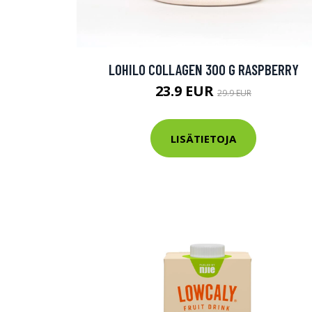
Varaa terveys
hintaan.
LOHILO COLLAGEN 300 G RASPBERRY
KATSO TARJOUS
23.9 EUR
29.9 EUR
LISÄTIETOJA