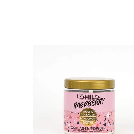
Erikoist
Sponsoriltamme
IdealofMeD K
Kaikki Idealof