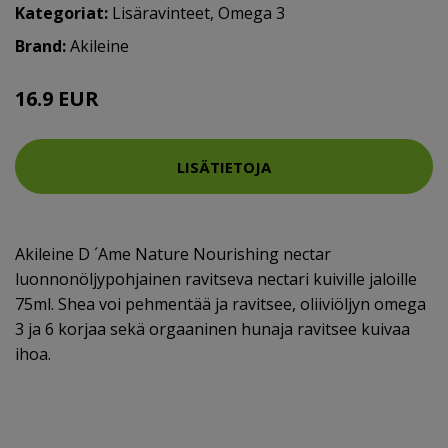
Kategoriat:
Lisäravinteet
,
Omega 3
Brand:
Akileine
16.9 EUR
LISÄTIETOJA
Akileine D ´Ame Nature Nourishing nectar
luonnonöljypohjainen ravitseva nectari kuiville jaloille
75ml. Shea voi pehmentää ja ravitsee, oliiviöljyn omega
3 ja 6 korjaa sekä orgaaninen hunaja ravitsee kuivaa
ihoa.