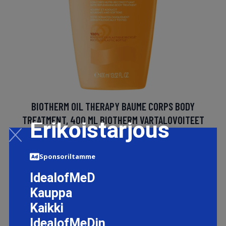
BIOTHERM OIL THERAPY BAUME CORPS BODY
TREATMENT, 400 ML BIOTHERM VARTALOVOITEET
Erikoistarjous
25.5 EUR
Sponsoriltamme
LISÄTIETOJA
IdealofMeD
Kauppa
Kaikki
IdealofMeDin