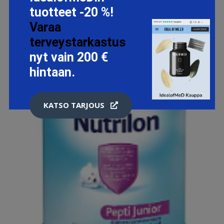
tuotteet -20 %!
Varaa
terveystarkastus
nyt vain 200 €
hintaan.
KATSO TARJOUS