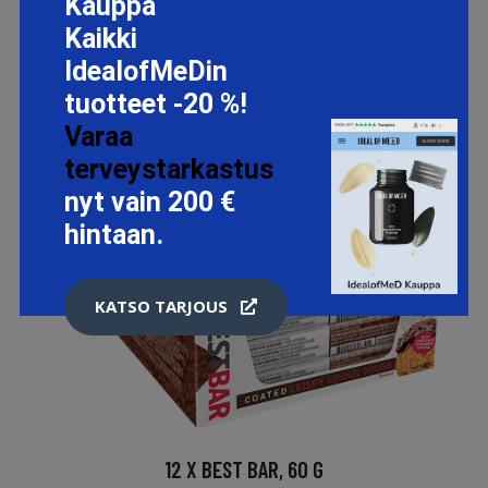
Kauppa
Kaikki
IdealofMeDin
tuotteet -20 %!
Varaa
terveystarkastus
nyt vain 200 €
hintaan.
KATSO TARJOUS
12 X BEST BAR, 60 G