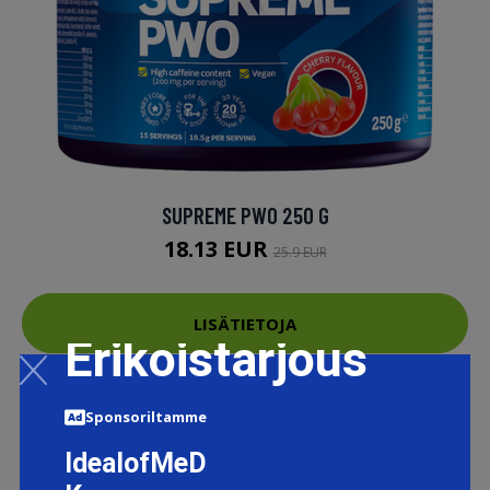
SUPREME PWO 250 G
18.13 EUR
25.9 EUR
LISÄTIETOJA
Erikoistarjous
Sponsoriltamme
IdealofMeD