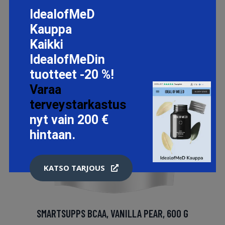
IdealofMeD
Kauppa
Kaikki
IdealofMeDin
tuotteet -20 %!
Varaa
terveystarkastus
nyt vain 200 €
hintaan.
KATSO TARJOUS
SMARTSUPPS BCAA, VANILLA PEAR, 600 G