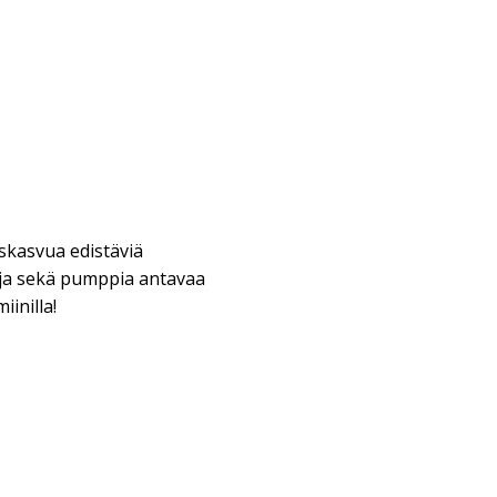
askasvua edistäviä
ja sekä pumppia antavaa
iinilla!