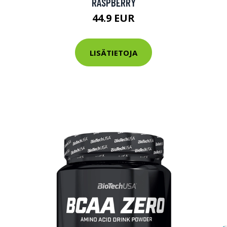
RASPBERRY
tarkastus
nyt vain 200 €
44.9 EUR
LISÄTIETOJA