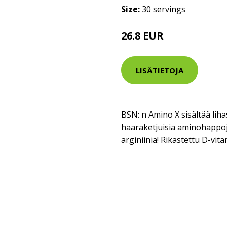
Size:
30 servings
26.8 EUR
LISÄTIETOJA
BSN: n Amino X sisältää lih
haaraketjuisia aminohappo
arginiinia! Rikastettu D-vitam