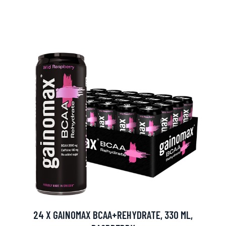
arjous
auppa
24 X GAINOMAX BCAA+REHYDRATE, 330 ML,
MeDin tuotteet -20 %!