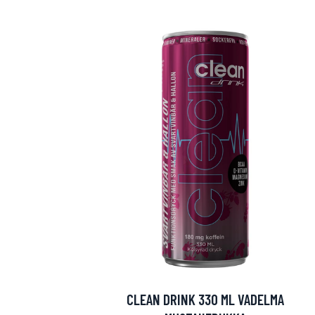
Erikoist
Sponsoriltamme
IdealofMeD K
CLEAN DRINK 330 ML VADELMA
Kaikki Idealof