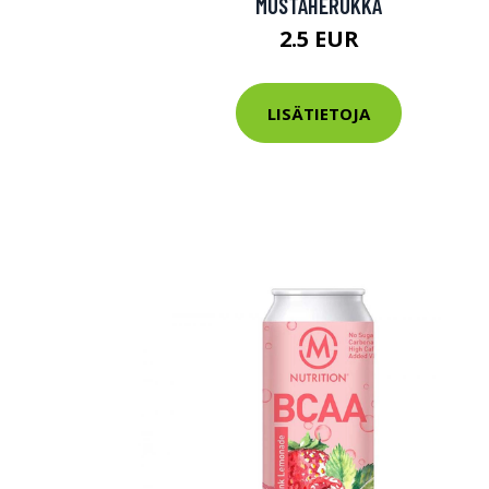
MUSTAHERUKKA
Varaa terveys
2.5 EUR
hintaan.
LISÄTIETOJA
KATSO TARJOUS