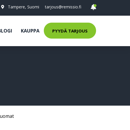
Tampere, Suomi
tarjous@remissio.fi
BLOGI
KAUPPA
PYYDÄ TARJOUS
Juomat