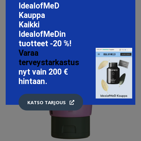
IdealofMeD
Kauppa
Kaikki
IdealofMeDin
tuotteet -20 %!
Varaa
terveystarkastus
nyt vain 200 €
hintaan.
KATSO TARJOUS