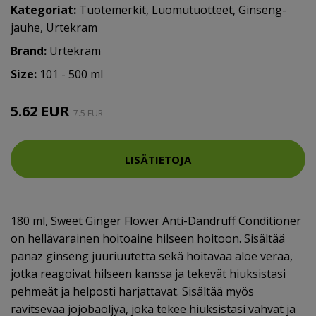
Kategoriat:
Tuotemerkit
,
Luomutuotteet
,
Ginseng-
jauhe
,
Urtekram
Brand:
Urtekram
Size:
101 - 500 ml
5.62 EUR
7.5 EUR
LISÄTIETOJA
180 ml, Sweet Ginger Flower Anti-Dandruff Conditioner
on hellävarainen hoitoaine hilseen hoitoon. Sisältää
panaz ginseng juuriuutetta sekä hoitavaa aloe veraa,
jotka reagoivat hilseen kanssa ja tekevät hiuksistasi
pehmeät ja helposti harjattavat. Sisältää myös
ravitsevaa jojobaöljyä, joka tekee hiuksistasi vahvat ja