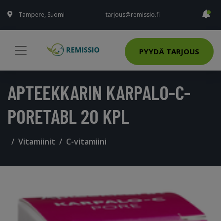
Tampere, Suomi
tarjous@remissio.fi
PYYDÄ TARJOUS
APTEEKKARIN KARPALO-C-
PORETABL 20 KPL
Vitamiinit
C-vitamiini