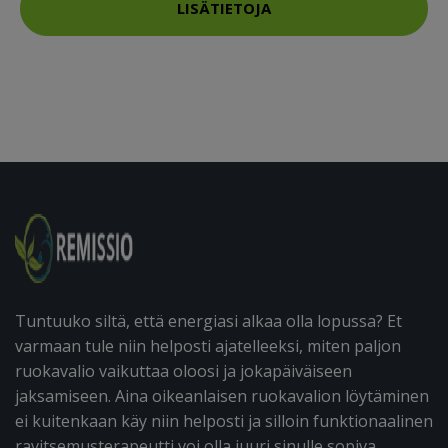
LISÄTIETOJA
Tuntuuko siltä, että energiasi alkaa olla lopussa? Et
varmaan tule niin helposti ajatelleeksi, miten paljon
ruokavalio vaikuttaa oloosi ja jokapäiväiseen
jaksamiseen. Aina oikeanlaisen ruokavalion löytäminen
ei kuitenkaan käy niin helposti ja silloin funktionaalinen
ravitsemusterapeutti voi olla juuri sinulle sopiva