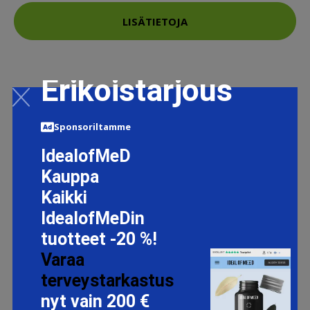
LISÄTIETOJA
Erikoistarjous
Sponsoriltamme
IdealofMeD
Kauppa
Kaikki
IdealofMeDin
tuotteet -20 %!
Varaa
terveystarkastus
nyt vain 200 €