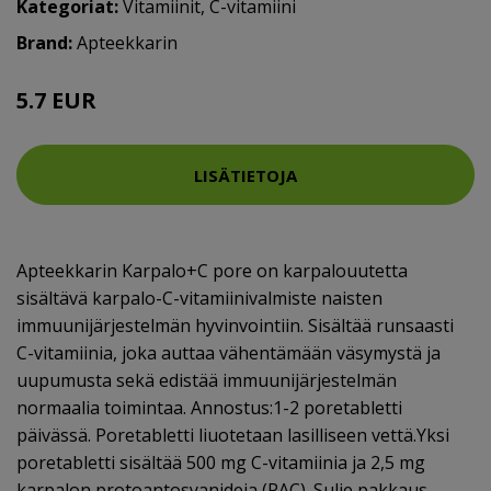
Kategoriat:
Vitamiinit
,
C-vitamiini
Brand:
Apteekkarin
5.7 EUR
LISÄTIETOJA
Apteekkarin Karpalo+C pore on karpalouutetta
sisältävä karpalo-C-vitamiinivalmiste naisten
immuunijärjestelmän hyvinvointiin. Sisältää runsaasti
C-vitamiinia, joka auttaa vähentämään väsymystä ja
uupumusta sekä edistää immuunijärjestelmän
normaalia toimintaa. Annostus:1-2 poretabletti
päivässä. Poretabletti liuotetaan lasilliseen vettä.Yksi
poretabletti sisältää 500 mg C-vitamiinia ja 2,5 mg
karpalon protoantosyanideja (PAC). Sulje pakkaus