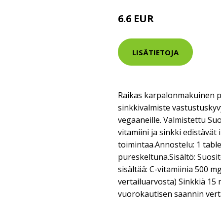
6.6 EUR
LISÄTIETOJA
Raikas karpalonmakuinen pu
sinkkivalmiste vastustuskyv
vegaaneille. Valmistettu Su
vitamiini ja sinkki edistäv
toimintaa.Annostelu: 1 table
pureskeltuna.Sisältö: Suosi
sisältää: C-vitamiinia 500 
vertailuarvosta) Sinkkiä 15 
vuorokautisen saannin vert