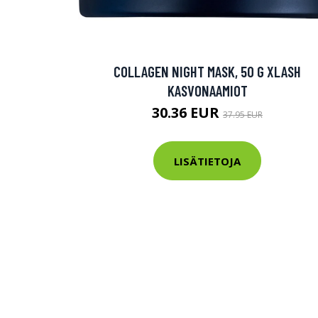
Varaa terveys
hintaan.
COLLAGEN NIGHT MASK, 50 G XLASH
KATSO TARJOUS
KASVONAAMIOT
30.36 EUR
37.95 EUR
LISÄTIETOJA