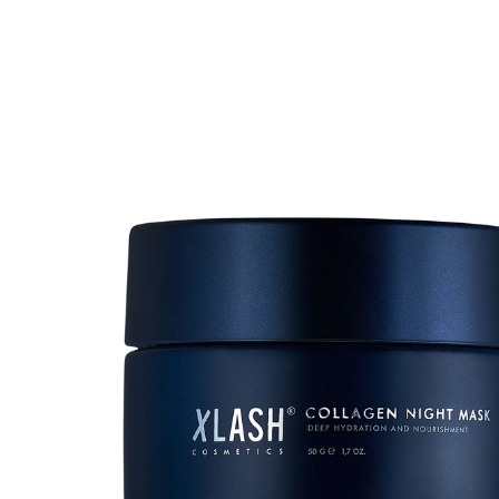
Erikoist
Sponsoriltamme
IdealofMeD K
Kaikki Idealof