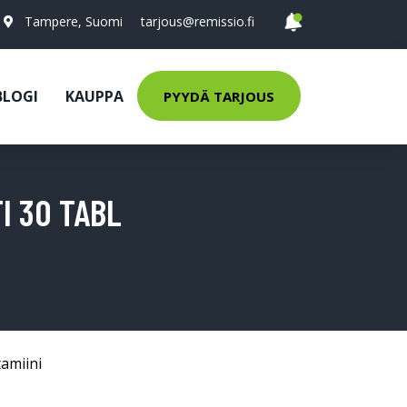
Tampere, Suomi
tarjous@remissio.fi
BLOGI
KAUPPA
PYYDÄ TARJOUS
I 30 TABL
tamiini