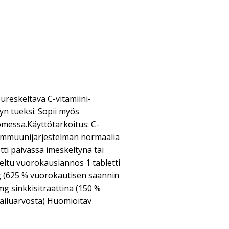
reskeltava C-vitamiini-
yn tueksi. Sopii myös
omessa.Käyttötarkoitus: C-
ät immuunijärjestelmän normaalia
tti päivässä imeskeltynä tai
teltu vuorokausiannos 1 tabletti
mg (625 % vuorokautisen saannin
mg sinkkisitraattina (150 %
ailuarvosta) Huomioitav