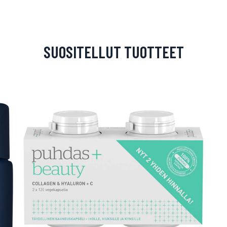
SUOSITELLUT TUOTTEET
arjous
auppa
MeDin tuotteet -20 %!