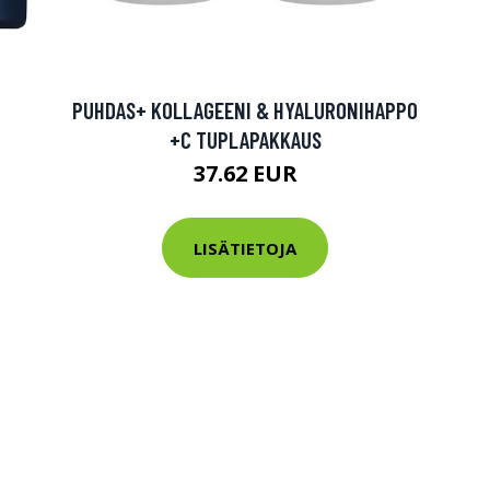
tarkastus
nyt vain 200 €
PUHDAS+ KOLLAGEENI & HYALURONIHAPPO
+C TUPLAPAKKAUS
37.62 EUR
LISÄTIETOJA