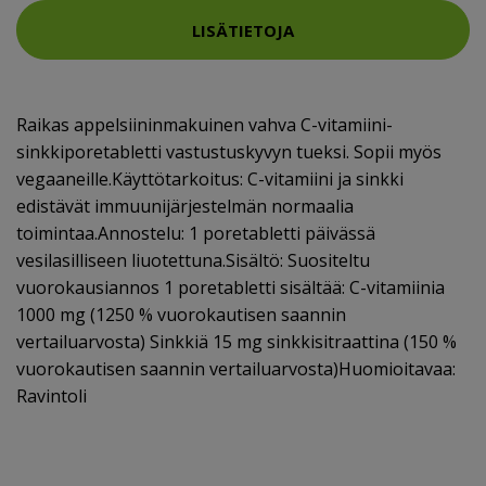
LISÄTIETOJA
Raikas appelsiininmakuinen vahva C-vitamiini-
sinkkiporetabletti vastustuskyvyn tueksi. Sopii myös
vegaaneille.Käyttötarkoitus: C-vitamiini ja sinkki
edistävät immuunijärjestelmän normaalia
toimintaa.Annostelu: 1 poretabletti päivässä
vesilasilliseen liuotettuna.Sisältö: Suositeltu
vuorokausiannos 1 poretabletti sisältää: C-vitamiinia
1000 mg (1250 % vuorokautisen saannin
vertailuarvosta) Sinkkiä 15 mg sinkkisitraattina (150 %
vuorokautisen saannin vertailuarvosta)Huomioitavaa:
Ravintoli