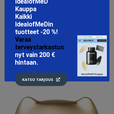
IdealofMeD
Kauppa
Kaikki
IdealofMeDin
tuotteet -20 %!
PRO-COLLAGEN ENERGISING MARINE CLEANSER, 150 ML
Varaa
ELEMIS KASVOJEN PUHDISTUS
terveystarkastus
44.2 EUR
nyt vain 200 €
hintaan.
LISÄTIETOJA
KATSO TARJOUS