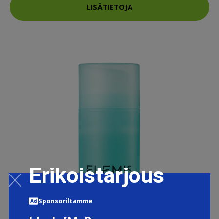
LISÄTIETOJA
Erikoistarjous
Sponsoriltamme