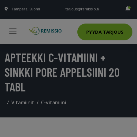
Tampere, Suomi
tarjous@remissio.fi
PYYDÄ TARJOUS
APTEEKKI C-VITAMIINI +
SINKKI PORE APPELSIINI 20
TABL
Vitamiinit
C-vitamiini