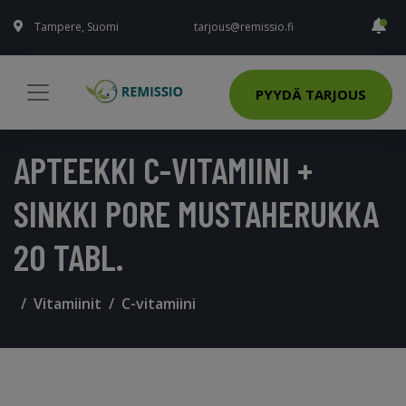
Tampere, Suomi
tarjous@remissio.fi
PYYDÄ TARJOUS
APTEEKKI C-VITAMIINI +
SINKKI PORE MUSTAHERUKKA
20 TABL.
Vitamiinit
C-vitamiini