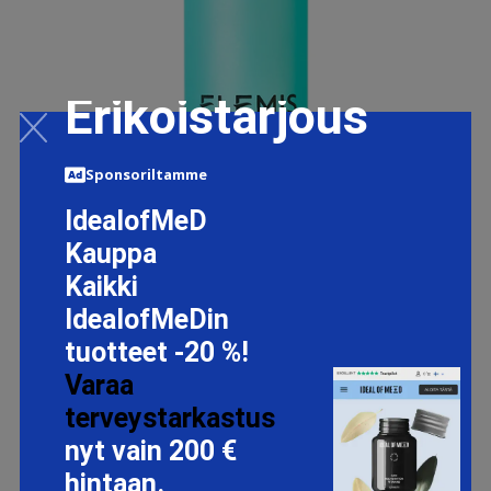
Erikoistarjous
Sponsoriltamme
IdealofMeD
Kauppa
Kaikki
IdealofMeDin
tuotteet -20 %!
Varaa
PRO-COLLAGE, 100 ML ELEMIS KASVOVEDET
terveystarkastus
58.6 EUR
nyt vain 200 €
hintaan.