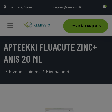
Tampere, Suomi
tarjous@remissio.fi
PYYDÄ TARJOUS
APTEEKKI FLUACUTE ZINC+
ANIS 20 ML
Kivennäisaineet
Hivenaineet