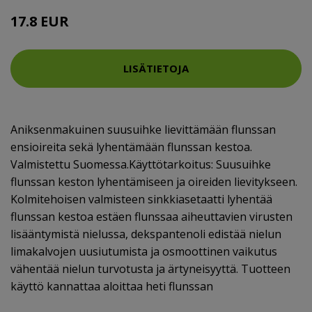
17.8 EUR
LISÄTIETOJA
Aniksenmakuinen suusuihke lievittämään flunssan
ensioireita sekä lyhentämään flunssan kestoa.
Valmistettu Suomessa.Käyttötarkoitus: Suusuihke
flunssan keston lyhentämiseen ja oireiden lievitykseen.
Kolmitehoisen valmisteen sinkkiasetaatti lyhentää
flunssan kestoa estäen flunssaa aiheuttavien virusten
lisääntymistä nielussa, dekspantenoli edistää nielun
limakalvojen uusiutumista ja osmoottinen vaikutus
vähentää nielun turvotusta ja ärtyneisyyttä. Tuotteen
käyttö kannattaa aloittaa heti flunssan