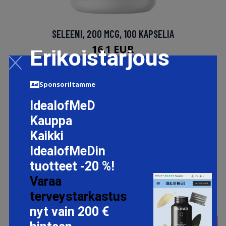
SELEENI, 200 MCG, 100 KAPSELIA
16.1 EUR
Erikoistarjous
LISÄTIETOJA
Sponsoriltamme
IdealofMeD
Kauppa
Kaikki
IdealofMeDin
tuotteet -20 %!
Varaa
terveystarkastus
nyt vain 200 €