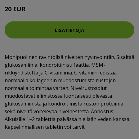
20 EUR
LISÄTIETOJA
Monipuolinen ravintolisä nivelten hyvinvointiin. Sisältää
glukosamiinia, kondroitiinisulfaattia, MSM-
rikkiyhdistettä ja C-vitamiinia. C-vitamiini edistää
normaalia kollageenin muodostumista rustojen
normaalia toimintaa varten. Nivelrustosolut
muodostavat elimistössä luontaisesti olevasta
glukosamiinista ja kondroitiinista ruston proteiinia
sekä niveltä voitelevaa nivelnestettä. Annostus:
Aikuisille 1–2 tablettia päivässä niellään veden kanssa.
Kapselinmallisen tabletin voi tarvit