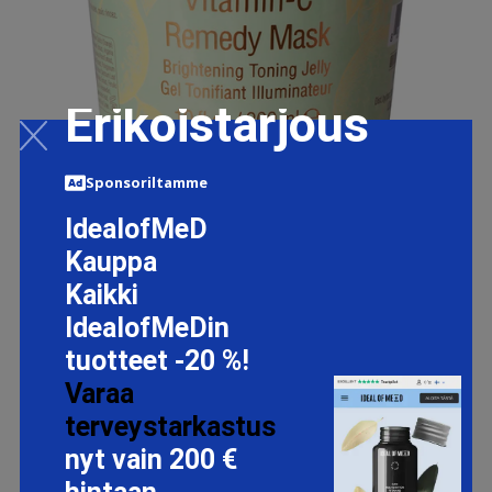
Erikoistarjous
Sponsoriltamme
IdealofMeD
VITAMIN-C REMEDY MASK, 300 ML PIXI KASVONAAMIO
Kauppa
21 EUR
Kaikki
IdealofMeDin
LISÄTIETOJA
tuotteet -20 %!
Varaa
terveystarkastus
nyt vain 200 €