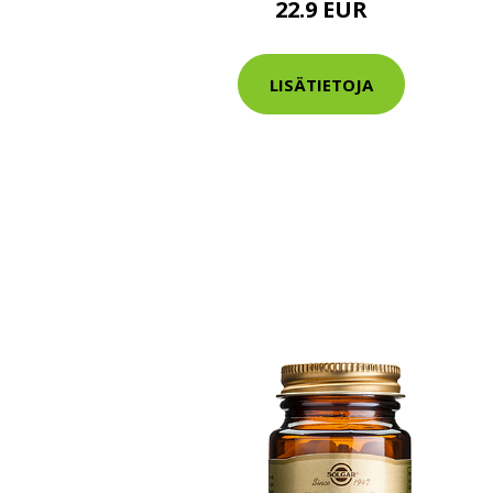
22.9 EUR
Varaa terveys
hintaan.
LISÄTIETOJA
KATSO TARJOUS