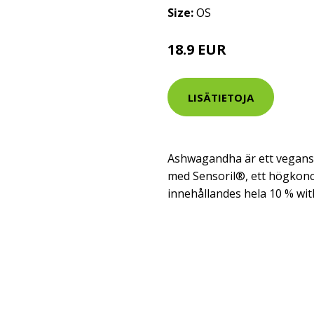
Size:
OS
18.9 EUR
LISÄTIETOJA
Ashwagandha är ett veganskt
med Sensoril®, ett högkon
innehållandes hela 10 % wit