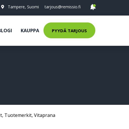
Tampere, Suomi
tarjous@remissio.fi
BLOGI
KAUPPA
PYYDÄ TARJOUS
t
,
Tuotemerkit
,
Vitaprana