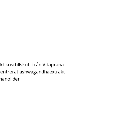
 kosttillskott från Vitaprana
centrerat ashwagandhaextrakt
hanolider.