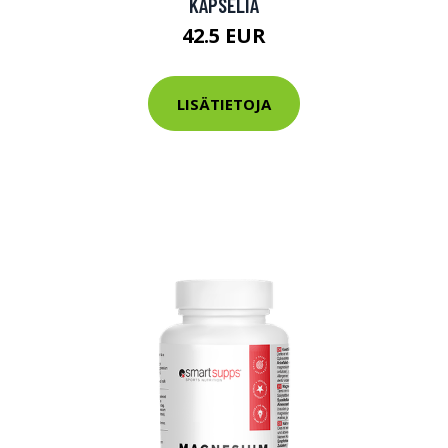
KAPSELIA
tarkastus
nyt vain 200 €
42.5 EUR
LISÄTIETOJA