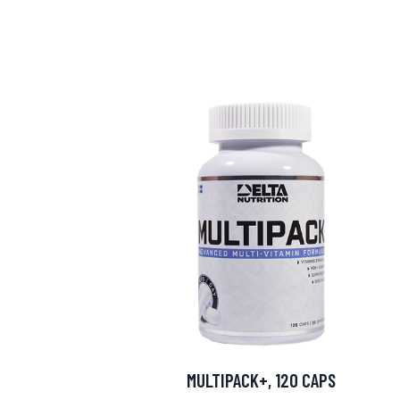
Erikoist
Sponsoriltamme
IdealofMeD K
MULTIPACK+, 120 CAPS
Kaikki Idealof