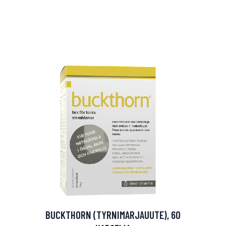
arjous
auppa
BUCKTHORN (TYRNIMARJAUUTE), 60
MeDin tuotteet -20 %!