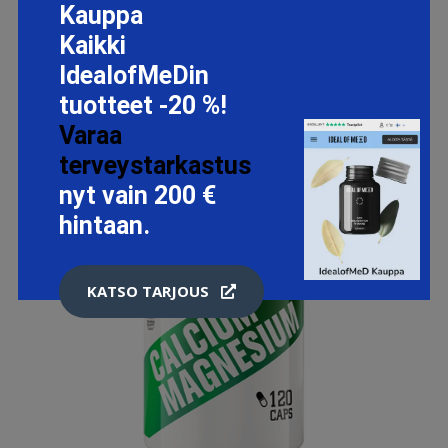
Kauppa
Kaikki
IdealofMeDin
tuotteet -20 %!
Varaa
terveystarkastus
nyt vain 200 €
hintaan.
KATSO TARJOUS