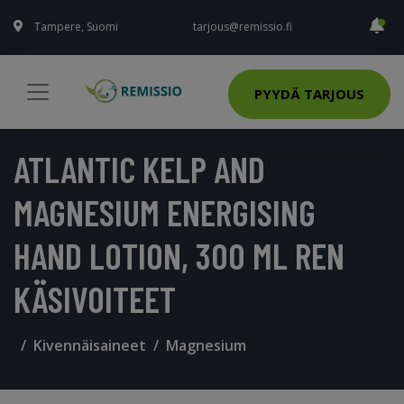
Tampere, Suomi
tarjous@remissio.fi
PYYDÄ TARJOUS
ATLANTIC KELP AND
MAGNESIUM ENERGISING
HAND LOTION, 300 ML REN
KÄSIVOITEET
Kivennäisaineet
Magnesium