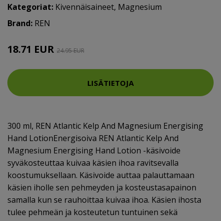
Kategoriat:
Kivennäisaineet
,
Magnesium
Brand:
REN
18.71 EUR
24.95 EUR
LISÄTIETOJA
300 ml, REN Atlantic Kelp And Magnesium Energising
Hand LotionEnergisoiva REN Atlantic Kelp And
Magnesium Energising Hand Lotion -käsivoide
syväkosteuttaa kuivaa käsien ihoa ravitsevalla
koostumuksellaan. Käsivoide auttaa palauttamaan
käsien iholle sen pehmeyden ja kosteustasapainon
samalla kun se rauhoittaa kuivaa ihoa. Käsien ihosta
tulee pehmeän ja kosteutetun tuntuinen sekä