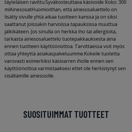
täyteläisen ravittu.Syväkosteuttava käsivoide Koko: 300
mlAinesosatHuomioithan, että ainesosaluettelo on
lisätty sivulle yhtä aikaa tuotteen kanssa ja on siksi
saattanut joissakin harvoissa tapauksissa muuttua
jälkikäteen. Jos sinulla on herkkä iho tai allergioita,
tarkasta ainesosaluettelo tuotepakkauksesta aina
ennen tuotteen käyttöönottoa. Tarvittaessa voit myös
ottaa yhteyttä asiakaspalveluumme.Kokeile tuotetta
varovasti esimerkiksi käsivarren iholle ennen sen
käyttöönottoa varmistaaksesi ettet ole herkistynyt sen
sisältämille ainesosille.
SUOSITUIMMAT TUOTTEET